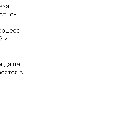
еза
стно-
роцесс
й и
огда не
сятся в