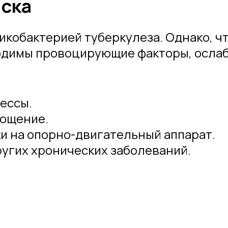
иска
икобактерией туберкулеза. Однако, ч
бходимы провоцирующие факторы, осл
ессы.
тощение.
и на опорно-двигательный аппарат.
угих хронических заболеваний.