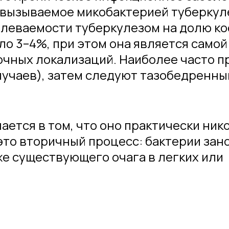
 вызываемое микобактерией туберкул
болеваемости туберкулезом на долю ко
о 3–4%, при этом она является самой
чных локализаций. Наиболее часто п
лучаев), затем следуют тазобедренны
ется в том, что оно практически ник
это вторичный процесс: бактерии зано
уже существующего очага в легких или