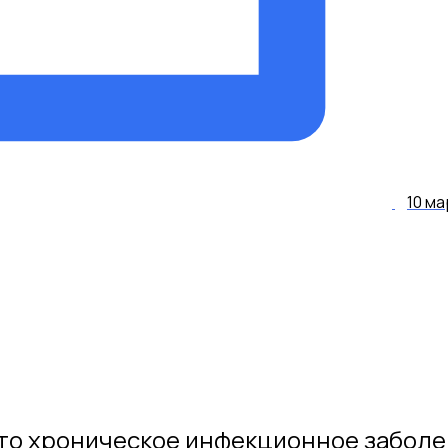
10 ма
 это хроническое инфекционное забол