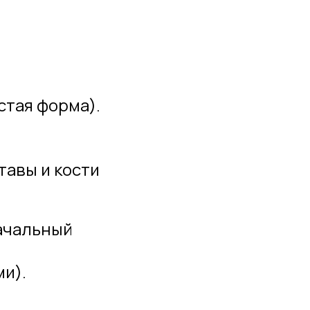
стая форма).
тавы и кости
начальный
и).