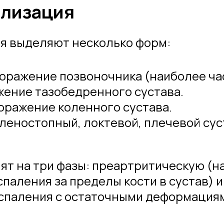
ализация
ия выделяют несколько форм:
оражение позвоночника (наиболее ча
жение тазобедренного сустава.
оражение коленного сустава.
леностопный, локтевой, плечевой сус
лят на три фазы: преартритическую (
паления за пределы кости в сустав) и
спаления с остаточными деформациям